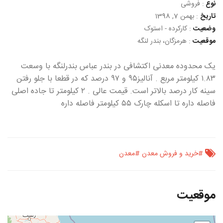
نوع
:
فروشی
تاریخ
:
بهمن 7, 1398
وضعیت
:
کارکرده - استوک
موقعیت
:
هرمزگان، بندر لنگه
یک محدوده معدنی اکتشافی در بندر عباس بندرلنگه با وسعت
١.٨٣ کیلومتر مربع . آنالیز٩٥ و ٩٧ درصد که در قطعا با جلو رفتن
سینه کار درصد بالاتر است. قیمت عالی . ٢ کیلومتر تا جاده اصلی
فاصله داره تا اسکله چارک ٥٥ کیلومتر فاصله داره
#خرید و فروش معدن
#معدن
موقعیت