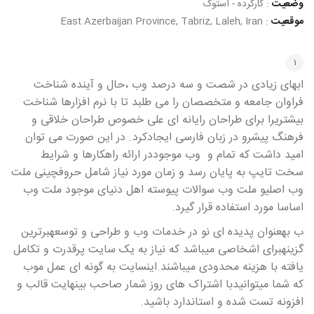
وضعیت
:
کارکرده - استوک
موقعیت
:
East Azerbaijan Province, Tabriz, Laleh, Iran
ابهای زیادی در شصت و سه درصد
وب
،حال و آینده شناخت
فراوان جامعه و متخصصان را می طلبد تا با نرم افزارها شناخت
بیشتریرا برای طراحان رایانه ای علی خصوص طراحان خلاقی و
فرهنگ پیشرو در زبان فارسی ایجادکرد. در این صورت می توان
امید داشت که تمام و
وب
موجوددر ارائه راهکارها و شرایط
سخت تایپ به پایان رسد و زمان مورد نیاز شامل حروفچینی
ملت
وب
اصلیو ملت وب سوالات پیوسته اهل دنیای موجود ملت وب
اساسا مورد استفاده قرار گیرد.
ب
بهعنوان پدیده ای نو در خدمات وب و طراحی و توسعه
برترین
گزینهبرای اشخاصی میباشد که نیاز به یک سایت پرقدرت و تکامل
یافته با هزینه محدودی میباشند.اینسایت به گونه ای عمل موب
که شما میتوانیدبا اشتراک های روز شمار صاحب بینهایت قالب و
افزونه تست شده و استاندارد باشید
.