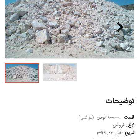
توضيحات
قیمت
:
800,000 تومان
(توافقی)
نوع
:
فروشی
تاریخ
:
آبان 27, 1398