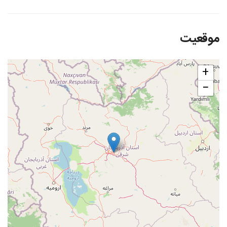
موقعیت
+
−